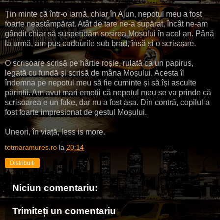
Țin minte că într-o iarnă, chiar în Ajun, nepotul meu a fost
foarte neastâmpărat. Atât de tare ne-a supărat, încât ne-am
gândit chiar să suspendăm sosirea Moșului în acel an. Până
la urmă, am pus cadourile sub brad, însă și o scrisoare.
O scrisoare scrisă pe hârtie roșie, rulată ca un papirus,
legată cu fundă și scrisă de mâna Moșului. Acesta îl
îndemna pe nepotul meu să fie cuminte și să își asculte
părinții. Am avut mari emoții că nepotul meu se va prinde că
scrisoarea e un fake, dar nu a fost așa. Din contră, copilul a
fost foarte impresionat de gestul Moșului.
Uneori, în viață, less is more.
totmaramures.ro
la
20:14
Distribuiți
Niciun comentariu:
Trimiteți un comentariu