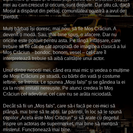
mei au cam crescut și oricum, sunt departe. Dar știu că, dacă
Moșul a dispărut din peisaj, comunitatea noastră a avut de
pierdut.
Mulți bărbați își doresc, mai nou, să fie Moș Crăciun. A
devenit o modă. Sau, mai bine spus, o afacere. Dar nu
oricine este potrivit pentru asta. Pe lângă înfățișare, care
trebuie să fie cât de cât apropiată de imaginea clasică a lui
Moș Crăciun - bondoc, bonom, vesel – cel care îl
interpretează trebuie să aibă calitățile unui actor.
Unul dintre nepoții mei, când era mai mic și vedea o mulțime
de Moși Crăciuni pe stradă, cu bărbi din vată și costume
ieftine, se întrista. Le spunea „Moși falși” și se gândea la ei
ca la niște imitații nereușite. Pe atunci credea în Moș
Crăciun cel adevărat, cel care nu se arăta niciodată.
Decât să fii un „Moș fals”, care să-i facă pe cei mici să
plângă, mai bine să te abții. Iar părinții, în loc să le spună
copiilor „Acela este Moș Crăciun” și să arate cu degetul
înspre un actoraș de supermarket, mai bine să mențină
misterul. Funcționează mai bine.