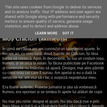
This site uses cookies from Google to deliver its services
Taxi Baia Mare
and to analyze traffic. Your IP address and user-agent are
shared with Google along with performance and security
metrics to ensure quality of service, generate usage
statistics, and to detect and address abuse.
duminică, 30 decembrie 2018
LEARN MORE
GOT IT
Moș Crăciun taximetrist
În urmă cu câțiva ani am cunoscut un taximetrist aparte. În
fiecare an, cu vreo lună, două înainte de Crăciun, își lăsa
barba să crească. Apoi, în decembrie, își lua un costum roșu,
frumos, și se urca la volan. Își făcea publicitate pe Facebook
și comenzile nu întârziau să apară. Desigur, mai ales părinții
cu copii erau cei care îl sunau. Am apelat și eu o dată la
serviciile lui, am vrut să-i fac o surpriză nepoțelului meu.
Era foarte autentic. Fusese jurnalist și știa să vorbească
frumos, era spontan și se simțea în apele lui alături de copii.
Nu mai știu nimic despre el acum. Nu știu dacă mai e prin
Baia Mare și dacă și-a lăsat deja barba să-i crească. Nepoții